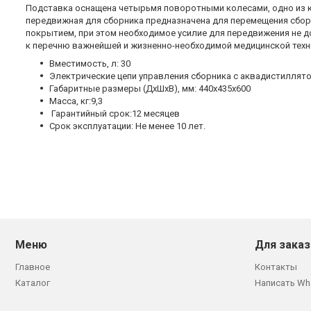
Подставка оснащена четырьмя поворотными колесами, одно из 
передвижная для сборника предназначена для перемещения сборн
покрытием, при этом необходимое усилие для передвижения не д
к перечню важнейшей и жизненно-необходимой медицинской техн
Вместимость, л: 30
Электрические цепи управления сборника с аквадистилляторо
Габаритные размеры (ДхШхВ), мм: 440х435х600
Масса, кг:9,3
Гарантийный срок:12 месяцев
Срок эксплуатации: Не менее 10 лет.
Меню
Для заказ
Главное
Контакты
Каталог
Написать Wh