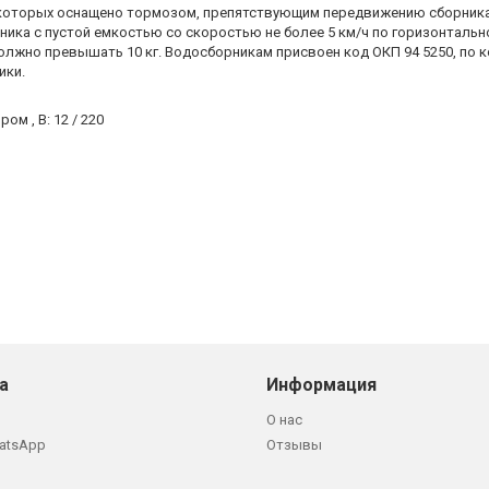
которых оснащено тормозом, препятствующим передвижению сборника 
ика с пустой емкостью со скоростью не более 5 км/ч по горизонталь
олжно превышать 10 кг. Водосборникам присвоен код ОКП 94 5250, по 
ики.
м , В: 12 / 220
а
Информация
О нас
atsApp
Отзывы