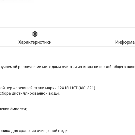
Характеристики
Информац
лучаемой различными методами очистки из воды питьевой общего назна
й нержавеющей стали марки 12Х18Н10Т (AISI 321).
 сбора дистиллированной воды.
ении ёмкости;
рника для хранения очищенной воды.