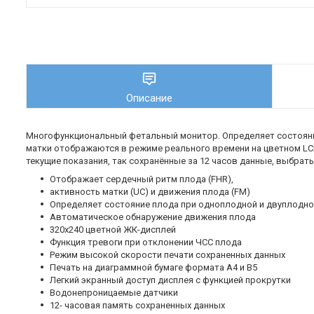
Описание
Многофункциональный фетальный монитор. Определяет состояни
матки отображаются в режиме реального времени на цветном LCD-
текущие показания, так сохранённые за 12 часов данные, выбра
Отображает сердечный ритм плода (FHR),
активность матки (UC) и движения плода (FM)
Определяет состояние плода при одноплодной и двуплодн
Автоматическое обнаружение движения плода
320х240 цветной ЖК-дисплей
Функция тревоги при отклонении ЧСС плода
Режим высокой скорости печати сохраненных данных
Печать на диаграммной бумаге формата A4 и В5
Легкий экранный доступ дисплея с функцией прокрутки
Водонепроницаемые датчики
12- часовая память сохраненных данных