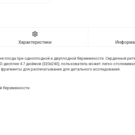
Характеристики
Информац
е плода при одноплодной и двуплодной беременности. Сердечный рит
дисплее 4.7 дюймов (320х240), пользователь может легко отслеживать
ть фрагменты для распечатывания для детального исследования.
ой беременности