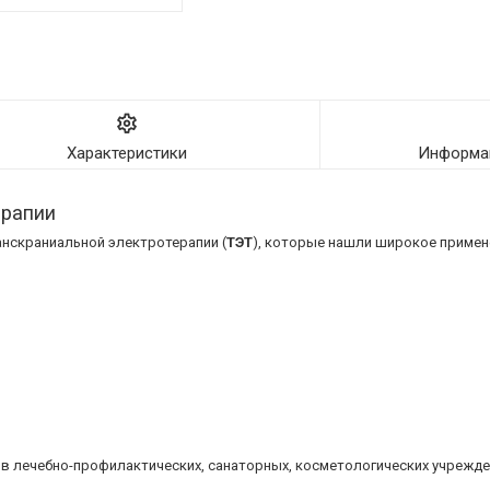
Характеристики
Информац
ерапии
нскраниальной электротерапии (
ТЭТ
), которые нашли широкое примене
в лечебно-профилактических, санаторных, косметологических учрежден