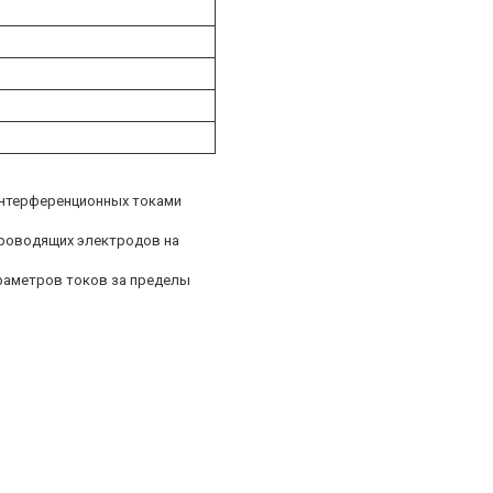
интерференционных токами
проводящих электродов на
раметров токов за пределы