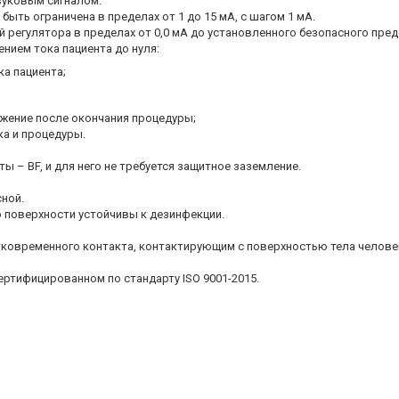
звуковым сигналом.
быть ограничена в пределах от 1 до 15 мА, с шагом 1 мА.
 регулятора в пределах от 0,0 мА до установленного безопасного пред
ием тока пациента до нуля:
а пациента;
ожение после окончания процедуры;
а и процедуры.
ты – BF, и для него не требуется защитное заземление.
ной.
о поверхности устойчивы к дезинфекции.
тковременного контакта, контактирующим с поверхностью тела челове
ртифицированном по стандарту ISO 9001-2015.