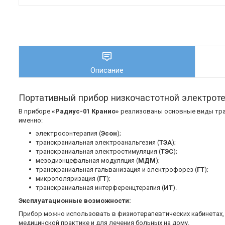
Описание
Портативный прибор низкочастотной электрот
В приборе
«Радиус-01 Кранио»
реализованы основные виды тра
именно:
электросонтерапия (
Эсон
);
транскраниальная электроанальгезия (
ТЭА
);
транскраниальная электростимуляция (
ТЭС
);
мезодиэнцефальная модуляция (
МДМ
);
транскраниальная гальванизация и электрофорез (
ГТ
);
микрополяризация (
ГТ
);
транскраниальная интерференцтерапия (
ИТ
).
Эксплуатационные возможности:
Прибор можно использовать в физиотерапевтических кабинетах, 
медицинской практике и для лечения больных на дому.