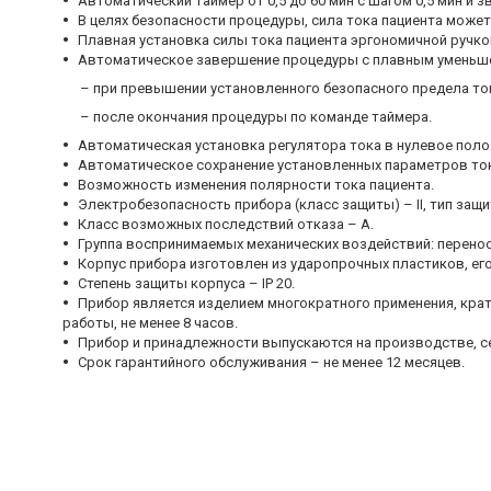
Автоматический таймер от 0,5 до 60 мин с шагом 0,5 мин и 
В целях безопасности процедуры, сила тока пациента может 
Плавная установка силы тока пациента эргономичной ручкой
Автоматическое завершение процедуры с плавным уменьшен
– при превышении установленного безопасного предела ток
– после окончания процедуры по команде таймера.
Автоматическая установка регулятора тока в нулевое пол
Автоматическое сохранение установленных параметров ток
Возможность изменения полярности тока пациента.
Электробезопасность прибора (класс защиты) – II, тип защи
Класс возможных последствий отказа – А.
Группа воспринимаемых механических воздействий: перенос
Корпус прибора изготовлен из ударопрочных пластиков, ег
Степень защиты корпуса – IP 20.
Прибор является изделием многократного применения, кра
работы, не менее 8 часов.
Прибор и принадлежности выпускаются на производстве, се
Срок гарантийного обслуживания – не менее 12 месяцев.