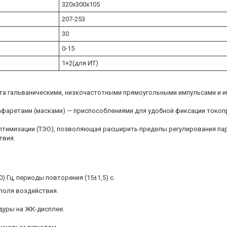
320х300х105
207-253
30
0-15
1+2(для ИТ)
та гальваническими, низкочастотными прямоугольными импульсами и 
афаретами (масками) — приспособлениями для удобной фиксации токо
птимизации (ТЭО), позволяющая расширить пределы регулирования па
твия.
 Гц, периоды повторения (15±1,5) с.
поля воздействия.
дуры на ЖК-дисплее.