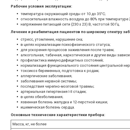
Рабочие условия эксплуатации:
температура окружающей среды от 10 до 35°С;
относительная влажность воздуха до 80% при температуре 
напряжение питающей сети (230 ± 23) В, частотой 50 Гц.
Лечение и реабилитация пациентов по широкому спектру заб
стресс, утомление, нарушение сна;
в целях нормализации психофизического статуса;
для ускорения процессов заживления после травм;
алкогольная, табачная, наркотическая и другие виды зависи
профилактика иммунодефицитных состояний;
нормализация функционального состояния центральной нер
токсикоз беременных, подготовка к родам;
аллергические заболевания;
заболевания нервной системы;
последствия черепно-мозговой травмы;
артериальная гипертензия I-II стадии;
в целях обезболивания;
язвенная болезнь желудка и 12-перстной кишки;
ишемическая болезнь сердца.
Основные технические характеристики прибора:
Масса, кг, не более