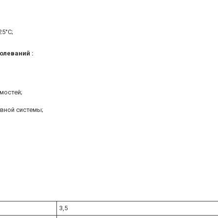
25°С;
олеваний :
мостей;
вной системы;
3,5