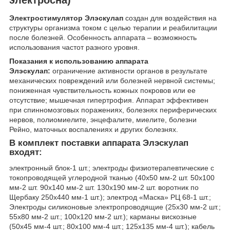
Электростимулятор Элэскулап
создан для воздействия на
структуры организма током с целью терапии и реабилитации
после болезней. Особенность аппарата – возможность
использования частот разного уровня.
Показания к использованию аппарата
Элэскулап:
ограничение активности органов в результате
механических повреждений или болезней нервной системы;
пониженная чувствительность кожных покровов или ее
отсутствие; мышечная гипертрофия. Аппарат эффективен
при спинномозговых поражениях, болезнях периферических
нервов, полиомиелите, энцефалите, миелите, болезни
Рейно, маточных воспалениях и других болезнях.
В комплект поставки аппарата Элэскулап
входят:
электронный блок-1 шт.; электроды физиотерапевтические с
токопроводящей углеродной тканью (40х50 мм-2 шт. 50х100
мм-2 шт. 90х140 мм-2 шт. 130х190 мм-2 шт. воротник по
Щербаку 250х440 мм-1 шт.); электрод «Маска» РЦ 68-1 шт.;
Электроды силиконовые электропроводящие (25х30 мм-2 шт.;
55х80 мм-2 шт.; 100х120 мм-2 шт.); карманы вискозные
(50х45 мм-4 шт.; 80х100 мм-4 шт.; 125х135 мм-4 шт.); кабель