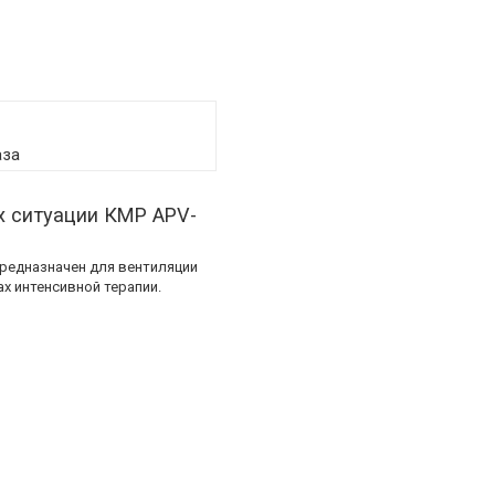
аза
х ситуации КМР АPV-
предназначен для вентиляции
х интенсивной терапии.