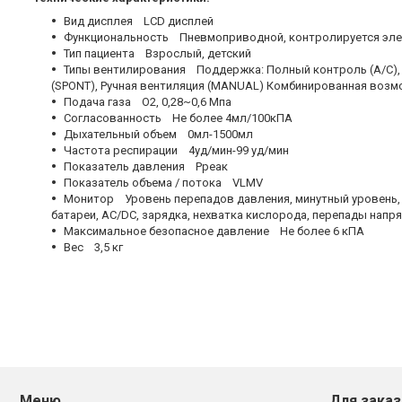
Вид дисплея LCD дисплей
Функциональность Пневмоприводной, контролируется эл
Тип пациента Взрослый, детский
Типы вентилирования Поддержка: Полный контроль (А/С), 
(SPONT), Ручная вентиляция (MANUAL) Комбинированная возм
Подача газа О2, 0,28~0,6 Мпа
Согласованность Не более 4мл/100кПА
Дыхательный объем 0мл-1500мл
Частота респирации 4уд/мин-99 уд/мин
Показатель давления Рреак
Показатель объема / потока VLMV
Монитор Уровень перепадов давления, минутный уровень, у
батареи, AC/DC, зарядка, нехватка кислорода, перепады нап
Максимальное безопасное давление Не более 6 кПА
Вес 3,5 кг
Меню
Для заказ