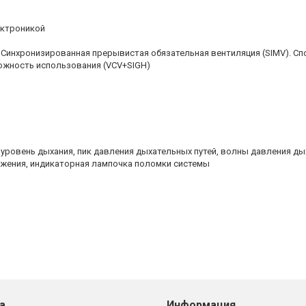
ектроникой
Синхронизированная прерывистая обязательная вентиляция (SIMV). Сп
ожность использования (VCV+SIGH)
ровень дыхания, пик давления дыхательных путей, волны давления дых
ряжения, индикаторная лампочка поломки системы
а
Информация